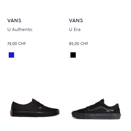
VANS
VANS
U Authentic
U Era
79,00 CHF
85,00 CHF
Navy
Black
Colour
Colour