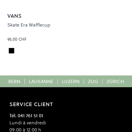
VANS
Skate Era Wafflecup
95,00 CHF
Black/White
Colour
BERN
|
LAUSANNE
|
LUZERN
|
ZUG
|
ZÜRICH
SERVICE CLIENT
Tél. 041 761 51 01
Lundi à vendredi
09:00 à 12:00 h