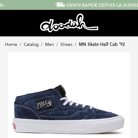
Skip to Content
ENVOI RAPIDE DEPUIS LA SUISSE
…
Home
/
Catalog
/
Men
/
Shoes
/
MN Skate Half Cab '92