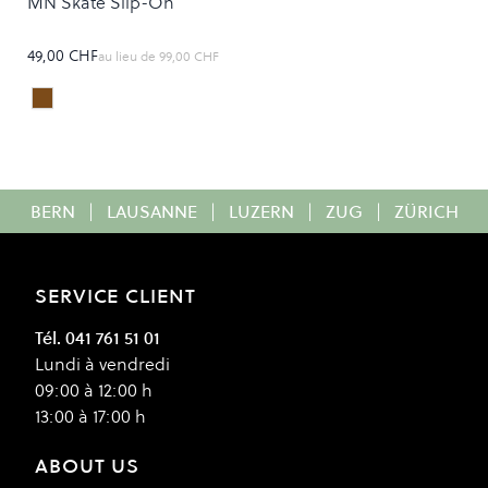
MN Skate Slip-On
49,00 CHF
au lieu de
99,00 CHF
Cheetah
Colour
BERN
|
LAUSANNE
|
LUZERN
|
ZUG
|
ZÜRICH
SERVICE CLIENT
Tél. 041 761 51 01
Lundi à vendredi
09:00 à 12:00 h
13:00 à 17:00 h
ABOUT US