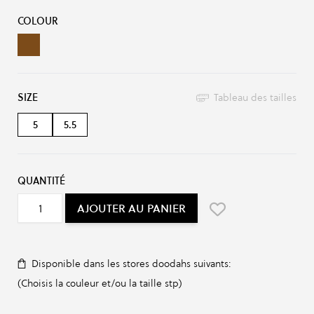
Options du produit :
COLOUR
Cheetah
SIZE
Tableau des tailles
5
5.5
QUANTITÉ
AJOUTER AU PANIER
Disponible dans les stores doodahs suivants:
(Choisis la couleur et/ou la taille stp)