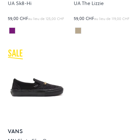
UA Sk8-Hi
UA The Lizzie
59,00 CHF
59,00 CHF
au lieu de
125,00 CHF
au lieu de
119,00 CHF
Acai
Dirt/Black
Colour
Colour
VANS