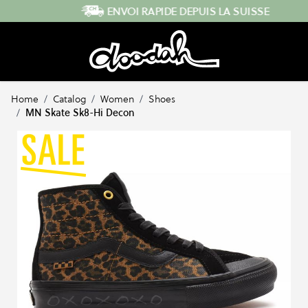
Skip to Content
ENVOI RAPIDE DEPUIS LA SUISSE
Home
/
Catalog
/
Women
/
Shoes
/
MN Skate Sk8-Hi Decon