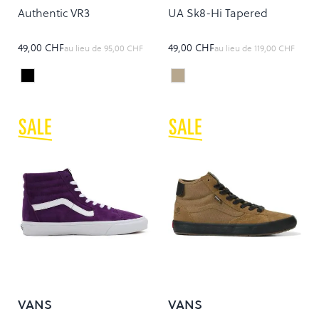
Authentic VR3
UA Sk8-Hi Tapered
49,00 CHF
49,00 CHF
au lieu de
95,00 CHF
au lieu de
119,00 CHF
Black/Marshmallow
MOJOVE DESERT
Colour
Colour
VANS
VANS