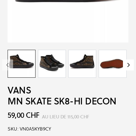
VANS
MN SKATE SK8-HI DECON
59,00 CHF
AU LIEU DE
115,00 CHF
SKU:
VN0A5KYB9CY