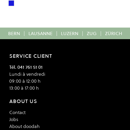
Navy
Colour
BERN
|
LAUSANNE
|
LUZERN
|
ZUG
|
ZÜRICH
SERVICE CLIENT
Tél. 041 761 51 01
Lundi à vendredi
09:00 à 12:00 h
13:00 à 17:00 h
ABOUT US
Contact
Jobs
About doodah