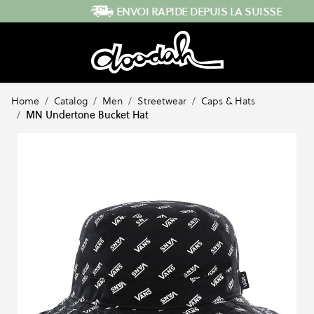
Skip to Content
ENVOI RAPIDE DEPUIS LA SUISSE
Home
/
Catalog
/
Men
/
Streetwear
/
Caps & Hats
/
MN Undertone Bucket Hat