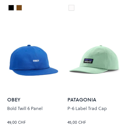
Black/White
PALISANDER/WAX
Blanc
Colour
Colour
OBEY
PATAGONIA
Bold Twill 6 Panel
P-6 Label Trad Cap
49,00 CHF
45,00 CHF