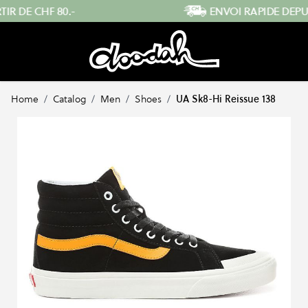
Skip to Content
ENVOI RAPIDE DEPUIS LA SUISSE
…
Home
/
Catalog
/
Men
/
Shoes
/
UA Sk8-Hi Reissue 138