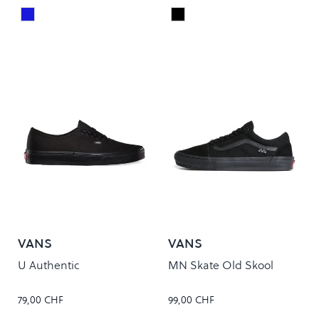
Navy
Black
Colour
Colour
VANS
VANS
U Authentic
MN Skate Old Skool
79,00 CHF
99,00 CHF