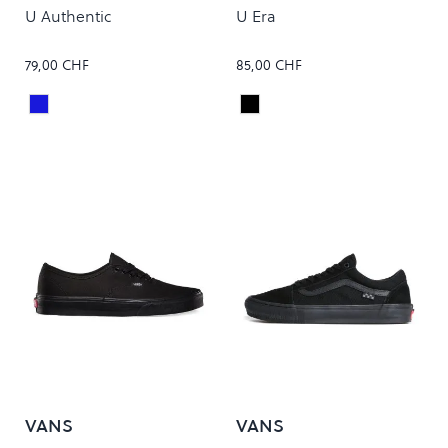
U Authentic
U Era
79,00 CHF
85,00 CHF
Navy
Black
Colour
Colour
VANS
VANS