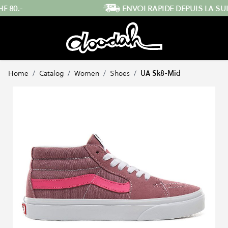
Skip to Content
ENVOI RAPIDE DEPUIS LA SUISSE
…
Home
/
Catalog
/
Women
/
Shoes
/
UA Sk8-Mid