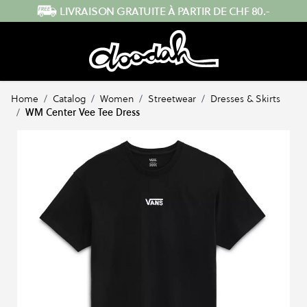
Skip to Content
ENVOI RAPIDE DEPUIS LA SUISSE
Home
/
Catalog
/
Women
/
Streetwear
/
Dresses & Skirts
/
WM Center Vee Tee Dress