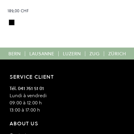
189,00 CHF
Black
Colour
BERN
|
LAUSANNE
|
LUZERN
|
ZUG
|
ZÜRICH
SERVICE CLIENT
Tél. 041 761 51 01
Lundi à vendredi
09:00 à 12:00 h
13:00 à 17:00 h
ABOUT US