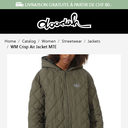
Skip to Content
LIVRAISON GRATUITE À PARTIR DE CHF 80.-
Home
/
Catalog
/
Women
/
Streetwear
/
Jackets
/
WM Crisp Air Jacket MTE