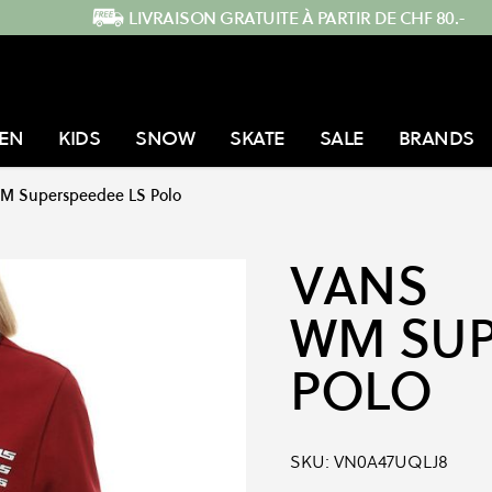
LIVRAISON GRATUITE À PARTIR DE CHF 80.-
EN
KIDS
SNOW
SKATE
SALE
BRANDS
M Superspeedee LS Polo
VANS
WM SUP
POLO
SKU:
VN0A47UQLJ8