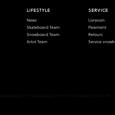
LIFESTYLE
SERVICE
News
Livraison
Skateboard Team
Paiement
Snowboard Team
Retours
Artist Team
Service snow
onfidentialité
et les
conditions d'
utilisation de
Google
s'appliquent.