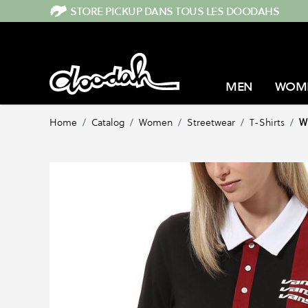
Skip to Content
STORE PICKUP DANS TOUS LES DOODAHS
MEN
WOM
Home
/
Catalog
/
Women
/
Streetwear
/
T-Shirts
/
W