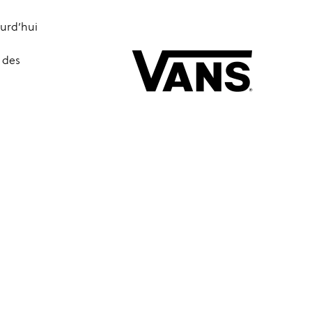
ourd’hui
 des