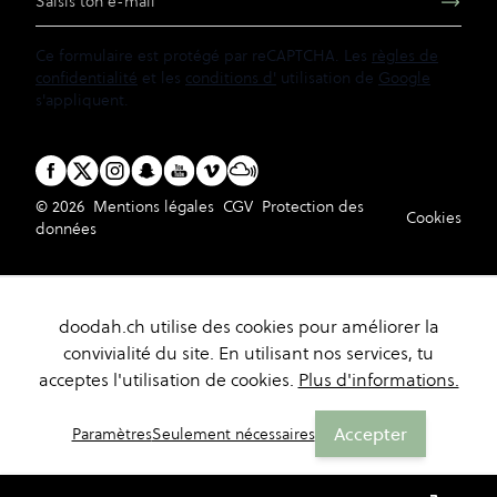
Ce formulaire est protégé par reCAPTCHA. Les
règles de
confidentialité
et les
conditions d'
utilisation de
Google
s'appliquent.
© 2026
Mentions légales
CGV
Protection des
Cookies
données
doodah.ch utilise des cookies pour améliorer la
convivialité du site. En utilisant nos services, tu
acceptes l'utilisation de cookies.
Plus d'informations.
Accepter
Paramètres
Seulement nécessaires