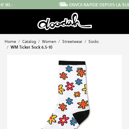
Skip to Content
ENVOI RAPIDE DEPUIS LA SUISSE
Home
/
Catalog
/
Women
/
Streetwear
/
Socks
/
WM Ticker Sock 6.5-10