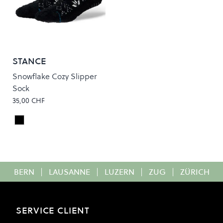
STANCE
Snowflake Cozy Slipper
Sock
35,00 CHF
Black
Colour
BERN
|
LAUSANNE
|
LUZERN
|
ZUG
|
ZÜRICH
SERVICE CLIENT