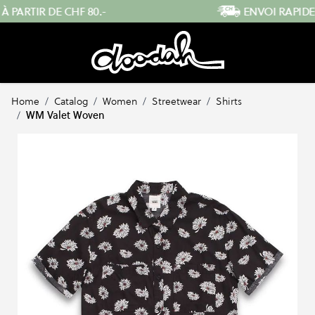
Skip to Content
ENVOI RAPIDE DEPUIS LA SUISSE
Home
/
Catalog
/
Women
/
Streetwear
/
Shirts
/
WM Valet Woven