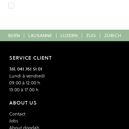
White
Colour
BERN
|
LAUSANNE
|
LUZERN
|
ZUG
|
ZÜRICH
SERVICE CLIENT
Tél. 041 761 51 01
Lundi à vendredi
09:00 à 12:00 h
13:00 à 17:00 h
ABOUT US
Contact
Jobs
About doodah