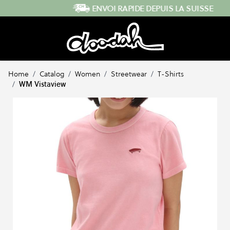
Skip to Content
ENVOI RAPIDE DEPUIS LA SUISSE
Home
/
Catalog
/
Women
/
Streetwear
/
T-Shirts
/
WM Vistaview