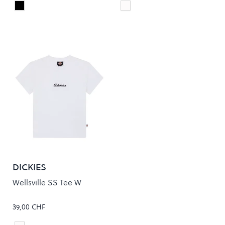
Black
Egret
Colour
Colour
DICKIES
Wellsville SS Tee W
39,00 CHF