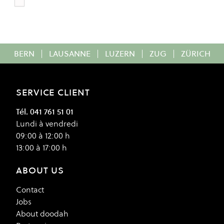
white
Colour
BERN
|
LAUSANNE
|
LUZERN
|
ZUG
|
ZÜRICH
SERVICE CLIENT
Tél. 041 761 51 01
Lundi à vendredi
09:00 à 12:00 h
13:00 à 17:00 h
ABOUT US
Contact
Jobs
About doodah