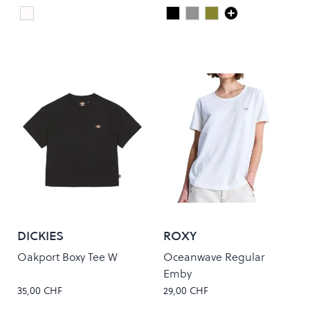
White
Deep Black
Heather Grey
Dusty Olive
Colour
Colour
DICKIES
ROXY
Oakport Boxy Tee W
Oceanwave Regular
Emby
35,00 CHF
29,00 CHF