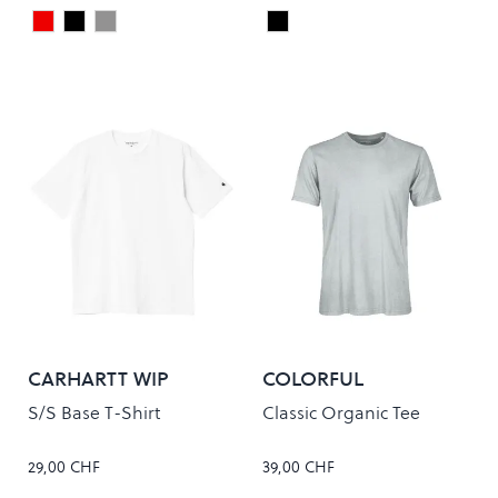
Maroon
Black
Grey
Black
Colour
Colour
CARHARTT WIP
COLORFUL
STANDARD
S/S Base T-Shirt
Classic Organic Tee
29,00 CHF
39,00 CHF