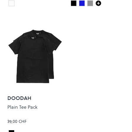
White/Black
Deep Black
Steel Blue
FADED GREY
Colour
Colour
DOODAH
Plain Tee Pack
39,00 CHF