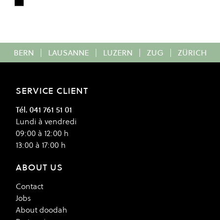
Black
Colour
BERN
|
LAUSANNE
|
LUZERN
|
ZUG
|
ZÜRICH
SERVICE CLIENT
Tél. 041 761 51 01
Lundi à vendredi
09:00 à 12:00 h
13:00 à 17:00 h
ABOUT US
Contact
Jobs
About doodah