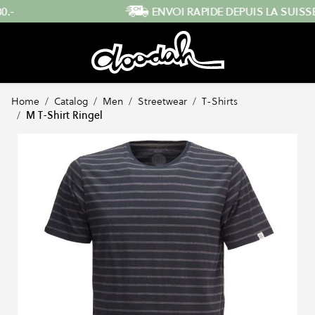
Skip to Content
ENVOI RAPIDE DEPUIS LA SUISSE
Home
/
Catalog
/
Men
/
Streetwear
/
T-Shirts
/
M T-Shirt Ringel