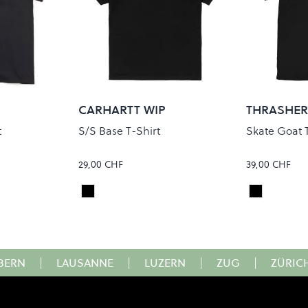
CARHARTT WIP
THRASHE
t
S/S Base T-Shirt
Skate Goat 
29,00 CHF
39,00 CHF
Black/White
Black
Colour
Colour
BERN
|
LAUSANNE
|
LUZERN
|
ZUG
|
ZÜRIC