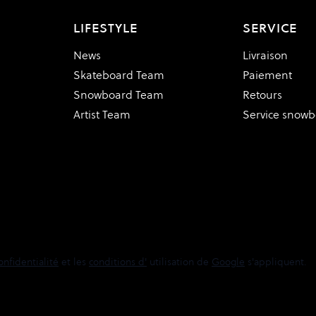
LIFESTYLE
SERVICE
News
Livraison
Skateboard Team
Paiement
Snowboard Team
Retours
Artist Team
Service snow
onfidentialité
et les
conditions d'
utilisation de
Google
s'appliquent.