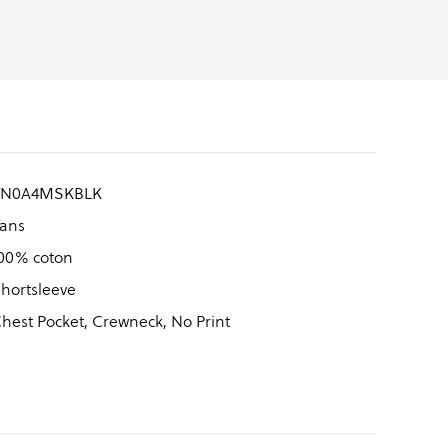
VN0A4MSKBLK
ans
00% coton
hortsleeve
hest Pocket, Crewneck, No Print