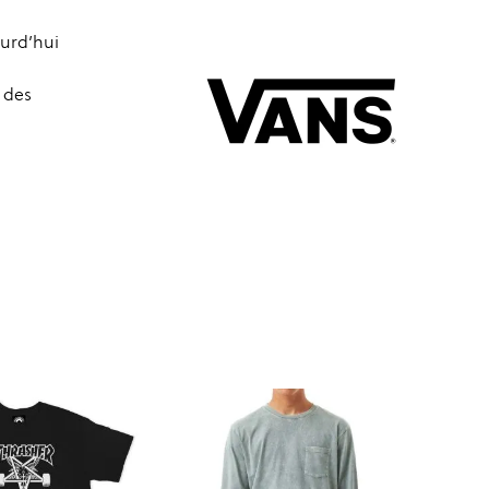
ourd’hui
 des