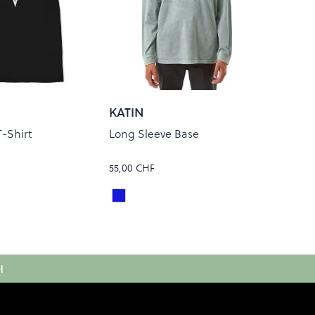
R
KATIN
T-Shirt
Long Sleeve Base
55,00 CHF
Steel Blue Mineral
Colour
H