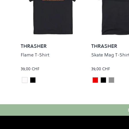
THRASHER
THRASHER
Flame T-Shirt
Skate Mag T-Shir
39,00 CHF
39,00 CHF
White
Black
Maroon
Black
Grey
Colour
Colour