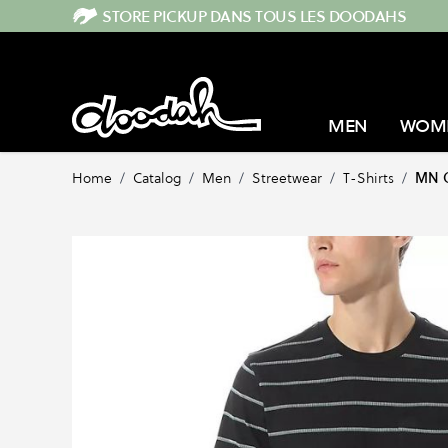
Skip to Content
STORE PICKUP DANS TOUS LES DOODAHS
MEN
WOM
Home
/
Catalog
/
Men
/
Streetwear
/
T-Shirts
/
MN 