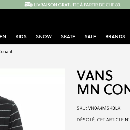
LIVRAISON GRATUITE À PARTIR DE CHF 80.-
EN
KIDS
SNOW
SKATE
SALE
BRANDS
Conant
VANS
MN CO
SKU:
VN0A4MSKBLK
DÉSOLÉ, CET ARTICLE N