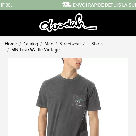
Skip to Content
ENVOI RAPIDE DEPUIS LA SUISSE
…
Home
/
Catalog
/
Men
/
Streetwear
/
T-Shirts
/
MN Love Waffle Vintage