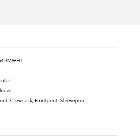
54DMWHT
coton
leeve
int, Crewneck, Frontprint, Sleeveprint