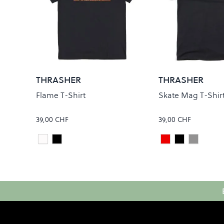
THRASHER
THRASHER
Flame T-Shirt
Skate Mag T-Shir
39,00 CHF
39,00 CHF
White
Black
Maroon
Black
Grey
Colour
Colour