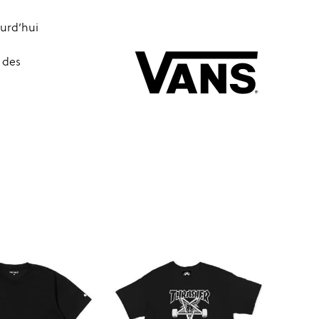
ourd’hui
 des