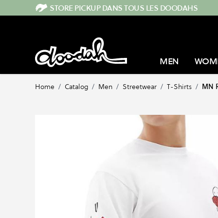
Skip to Content
STORE PICKUP DANS TOUS LES DOODAHS
MEN
WOM
Home
/
Catalog
/
Men
/
Streetwear
/
T-Shirts
/
MN R