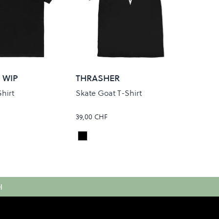
 WIP
THRASHER
hirt
Skate Goat T-Shirt
39,00 CHF
te
Black
Colour
H