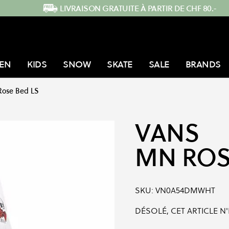
LIVRAISON GRATUITE À PARTIR DE CHF 80.-
EN
KIDS
SNOW
SKATE
SALE
BRANDS
ose Bed LS
VANS
MN ROS
SKU:
VN0A54DMWHT
DÉSOLÉ, CET ARTICLE N