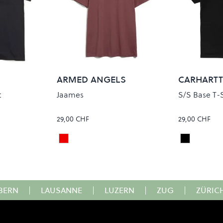
ARMED ANGELS
CARHARTT
t
Jaames
S/S Base T-S
29,00 CHF
29,00 CHF
Sable Red
Black/Whi
Colour
Colour
BERN
|
LAUSANNE
|
LUZERN
|
ZUG
|
ZÜRIC