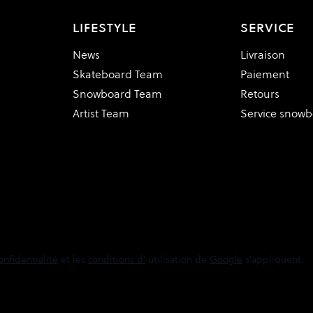
LIFESTYLE
SERVICE
News
Livraison
Skateboard Team
Paiement
Snowboard Team
Retours
Artist Team
Service snow
onfidentialité
et les
conditions d'
utilisation de
Google
s'appliquent.